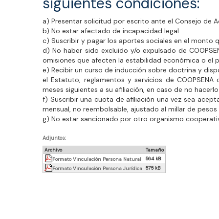
siguientes condiciones:
a) Presentar solicitud por escrito ante el Consejo de A
b) No estar afectado de incapacidad legal.
c) Suscribir y pagar los aportes sociales en el monto 
d) No haber sido excluido y/o expulsado de COOPSENA
omisiones que afecten la estabilidad económica o el pr
e) Recibir un curso de inducción sobre doctrina y disp
el Estatuto, reglamentos y servicios de COOPSENA o
meses siguientes a su afiliación, en caso de no hacerlo 
f) Suscribir una cuota de afiliación una vez sea acep
mensual, no reembolsable, ajustado al millar de peso
g) No estar sancionado por otro organismo cooperativo 
Adjuntos:
Archivo
Tamaño
564 kB
Formato Vinculación Persona Natural
575 kB
Formato Vinculación Persona Jurídica